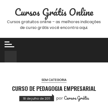
Ir
Cursos Grátis Online
para
o
conteúdo
Cursos gratuitos online – as melhores indicações
de curso grátis você encontra aqui.
SEM CATEGORIA
CURSO DE PEDAGOGIA EMPRESARIAL
Cursos Grátis
por
18 de julho de 2011