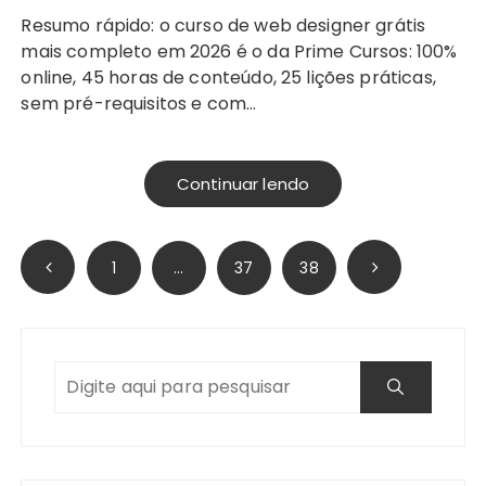
Resumo rápido: o curso de web designer grátis
mais completo em 2026 é o da Prime Cursos: 100%
online, 45 horas de conteúdo, 25 lições práticas,
sem pré-requisitos e com…
Continuar lendo
Paginação
1
…
37
38
de
posts