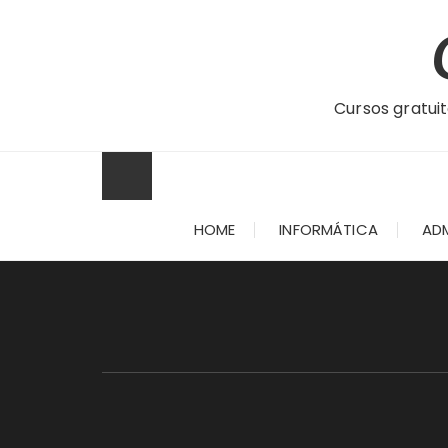
Ir
para
o
conteúdo
Cursos gratuit
HOME
INFORMÁTICA
AD