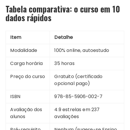
Tabela comparativa: o curso em 10
dados rápidos
Item
Detalhe
Modalidade
100% online, autoestudo
Carga horária
35 horas
Preço do curso
Gratuito (certificado
opcional pago)
ISBN
978-85-5906-002-7
Avaliação dos
4.9 estrelas em 237
alunos
avaliações
Pré-requisito
Nenhum (sugere-se Ensino