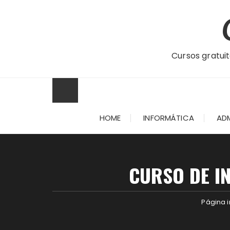
Ir
para
o
conteúdo
Cursos gratuit
HOME
INFORMÁTICA
AD
CURSO DE I
Página i