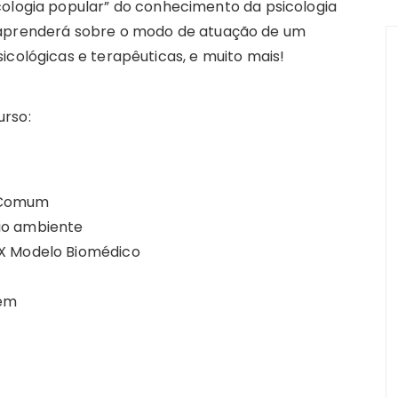
cologia popular” do conhecimento da psicologia
 aprenderá sobre o modo de atuação de um
icológicas e terapêuticas, e muito mais!
urso:
o Comum
io ambiente
 X Modelo Biomédico
mem