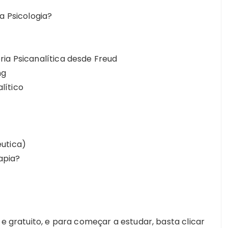
a Psicologia?
ia Psicanalítica desde Freud
ng
lítico
êutica)
apia?
 e gratuito, e para começar a estudar, basta clicar