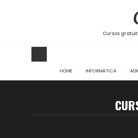
Ir
para
o
conteúdo
Cursos gratuit
HOME
INFORMÁTICA
AD
CURS