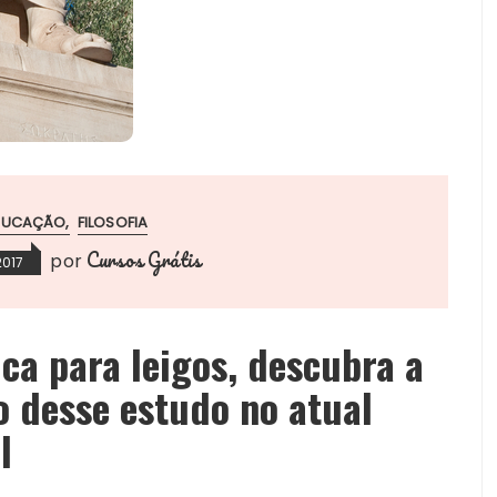
DUCAÇÃO
FILOSOFIA
Cursos Grátis
por
2017
ica
para leigos, descubra a
o desse estudo no atual
l