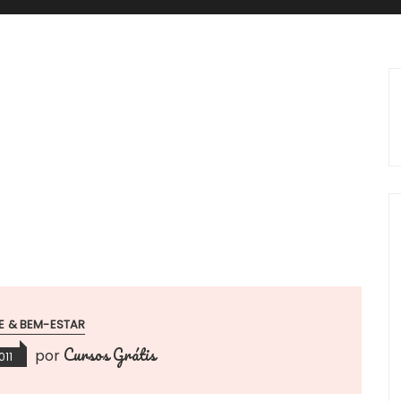
E & BEM-ESTAR
Cursos Grátis
por
011