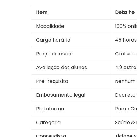
Item
Detalhe
Modalidade
100% onl
Carga horária
45 horas
Preço do curso
Gratuito
Avaliação dos alunos
4.9 estr
Pré-requisito
Nenhum (
Embasamento legal
Decreto 
Plataforma
Prime Cu
Categoria
Saúde &
Conteudista
Ticiane 