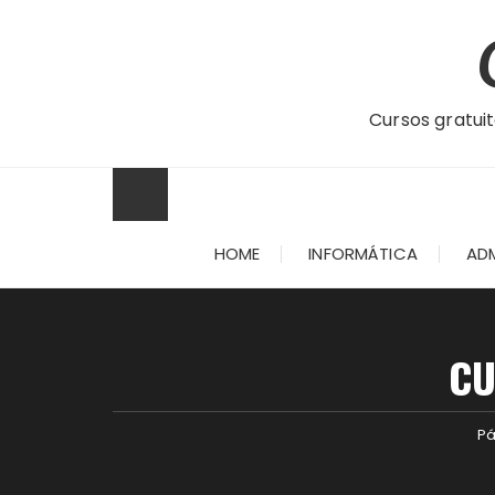
Ir
para
o
conteúdo
Cursos gratuit
HOME
INFORMÁTICA
AD
CU
Pá