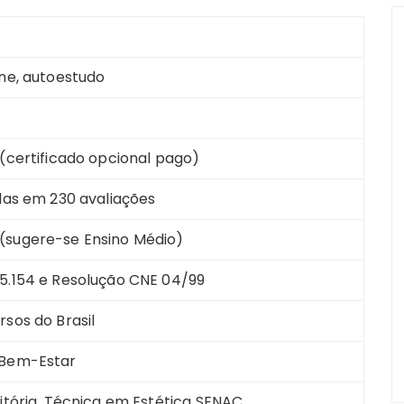
ine, autoestudo
 (certificado opcional pago)
elas em 230 avaliações
sugere-se Ensino Médio)
5.154 e Resolução CNE 04/99
rsos do Brasil
 Bem-Estar
Vitória, Técnica em Estética SENAC